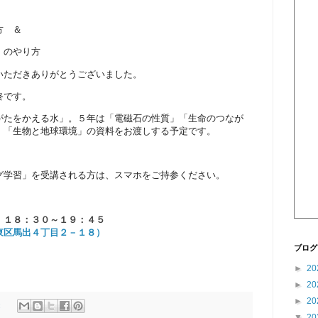
方 ＆
」のやり方
いただきありがとうございました。
終です。
がたをかえる水」。５年は「電磁石の性質」「生命のつなが
」「生物と地球環境」の資料をお渡しする予定です。
グ学習」を受講される方は、スマホをご持参ください。
）１８：３０～１９：４５
東区馬出４丁目２－１８）
ブログ
►
20
►
20
►
20
:
▼
20