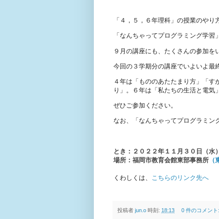
「４，５，６年理科」の授業のやり
「なんちゃってプログラミング学習
９月の講座にも、たくさんの参加を
今回の３学期分の講座でいよいよ最
４年は「もののあたたまり方」「す
り」。６年は「私たちの生活と電気
ぜひご参加ください。
なお、「なんちゃってプログラミン
とき：２０２２年１１月３０日（水
場所：福岡市教育会館東部事務所
（
くわしくは、
こちらのリンク先へ
投稿者
jun.o
時刻:
18:13
0 件のコメント