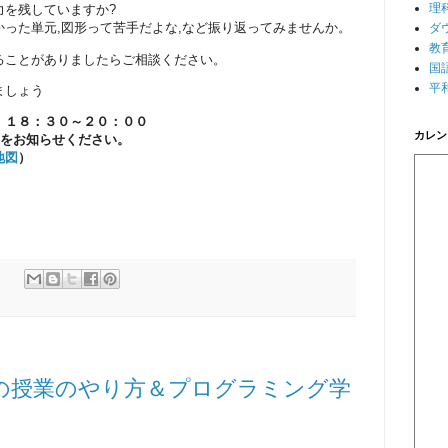
理
力を残していますか?
った単元,図形って苦手だよな,など振り返ってみませんか。
ダ
教
ることがありましたらご相談ください。
国
平
ましょう
）１８：３０～２０：００
カレン
容をお知らせください。
地図
）
:
科の授業のやり方＆プログラミング学