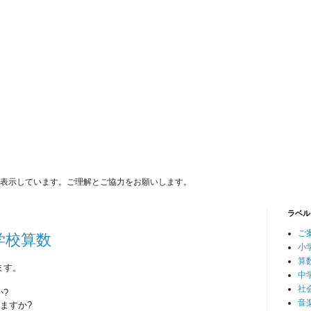
表示しています。ご理解とご協力をお願いします。
ラベル
ご
学校算数
小
算
ます。
中
社
?
音
ますか?