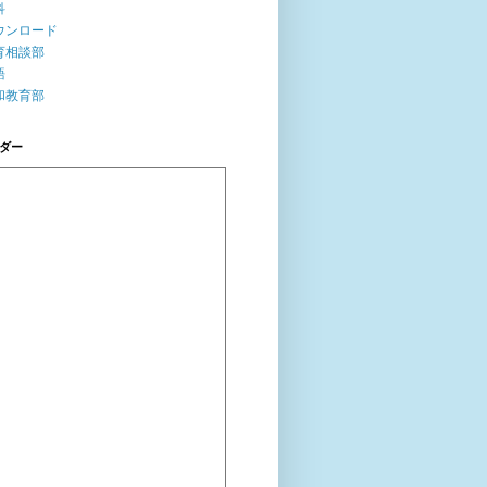
科
ウンロード
育相談部
語
和教育部
ダー