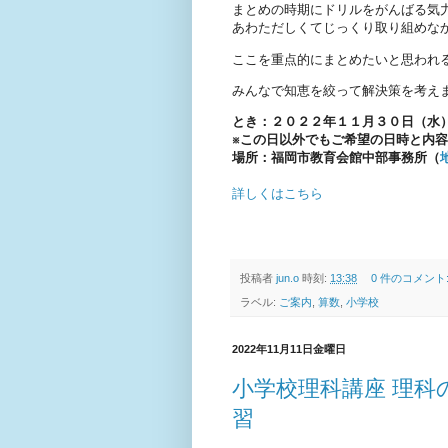
まとめの時期にドリルをがんばる気
あわただしくてじっくり取り組めなか
ここを重点的にまとめたいと思われ
みんなで知恵を絞って解決策を考え
とき：２０２２年１１
月３０日（水
※この日以外でもご希望の日時と内
場所：福岡市教育会館中部事務所（
詳しくはこちら
投稿者
jun.o
時刻:
13:38
0 件のコメント
ラベル:
ご案内
,
算数
,
小学校
2022年11月11日金曜日
小学校理科講座 理
習